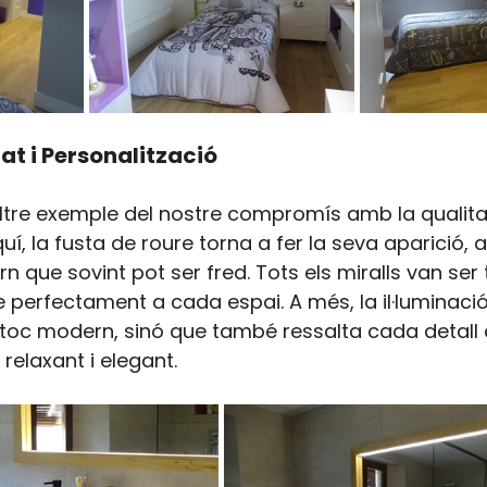
at i Personalització
ltre exemple del nostre compromís amb la qualitat 
uí, la fusta de roure torna a fer la seva aparició, 
n que sovint pot ser fred. Tots els miralls van ser t
perfectament a cada espai. A més, la il·luminació
toc modern, sinó que també ressalta cada detall d
relaxant i elegant.