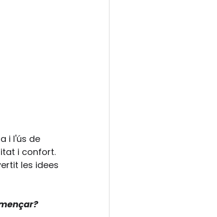
 i l'ús de 
tat i confort. 
rtit les idees 
omençar? 