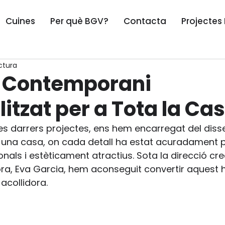
Cuines
Per què BGV?
Contacta
Projectes
ctura
 Contemporani
itzat per a Tota la Ca
res darrers projectes, ens hem encarregat del disse
a una casa, on cada detall ha estat acuradament 
nals i estèticament atractius. Sota la direcció cre
ra, Eva Garcia, hem aconseguit convertir aquest 
acollidora.