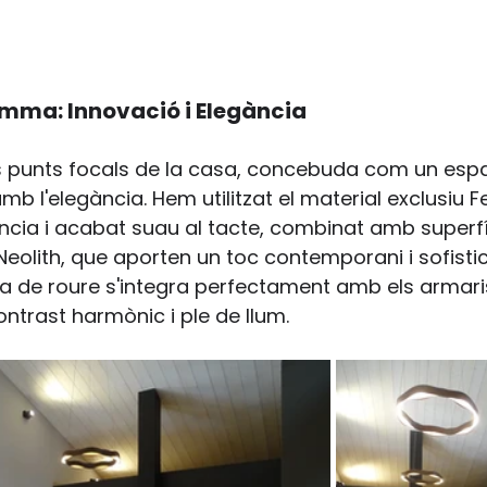
mma: Innovació i Elegància
s punts focals de la casa, concebuda com un espai
mb l'elegància. Hem utilitzat el material exclusiu F
ència i acabat suau al tacte, combinat amb superfí
eolith, que aporten un toc contemporani i sofistica
ta de roure s'integra perfectament amb els armari
ontrast harmònic i ple de llum.