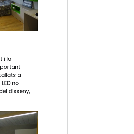
i la 
aportant 
allats a 
 LED no 
el disseny, 