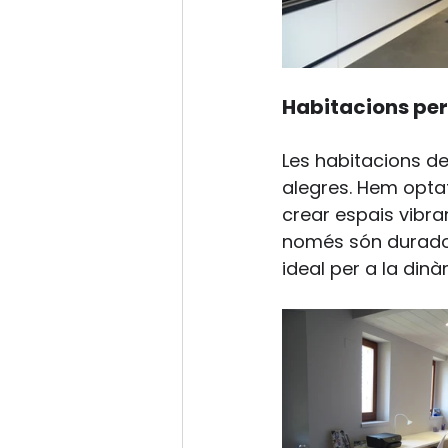
Habitacions per
Les habitacions de
alegres. Hem optat
crear espais vibran
només són durador
ideal per a la din