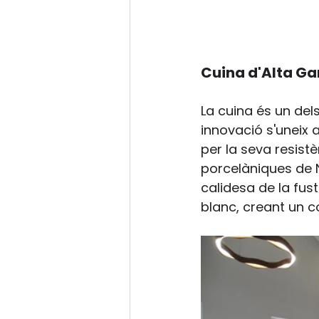
Cuina d'Alta Ga
La cuina és un del
innovació s'uneix a
per la seva resist
porcelàniques de N
calidesa de la fus
blanc, creant un c