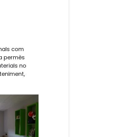
onals com 
ha permès 
terials no 
teniment, 