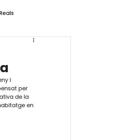
 Reals
sa
ny i 
pensat per 
ativa de la 
habitatge en 