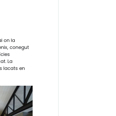
 on la 
enix, conegut 
cies 
t. La 
s lacats en 