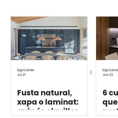
bgvcuines
bgvcuine
Jul 21
Jun 22
Fusta natural,
6 c
xapa o laminat:
que
quin és el millor
nos