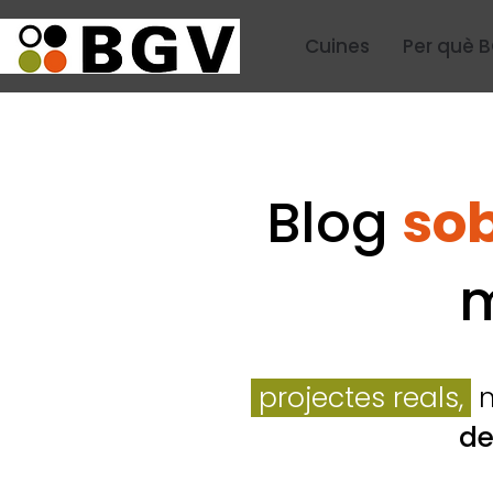
Cuines
Per què 
Blog
sob
m
projectes reals,
m
de