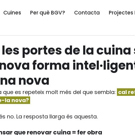
Cuines
Per què BGV?
Contacta
Projectes
les portes de la cuina
 nova forma intel·ligen
ina nova
a que es repeteix molt més del que sembla:
cal r
e-la nova? 
és no. La resposta llarga és aquesta.
ensar que renovar cuina = fer obra