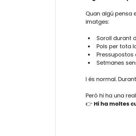
Quan algú pensa en
imatges:
Soroll durant 
Pols per tota 
Pressupostos 
Setmanes sens
I és normal. Durant
Però hi ha una real
👉 
Hi ha moltes c