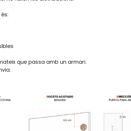
 és:
sibles
mateix que passa amb un armari.
nvia.