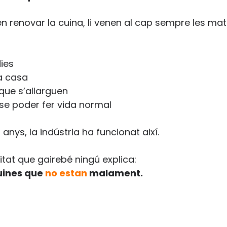
 renovar la cuina, li venen al cap sempre les mat
dies
la casa
que s’allarguen
e poder fer vida normal
 anys, la indústria ha funcionat així.
itat que gairebé ningú explica:
uines que 
no estan
 malament.