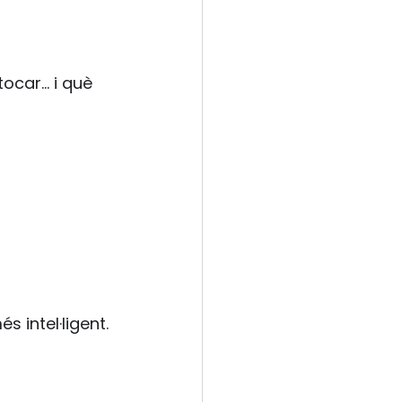
tocar… i què 
 intel·ligent.