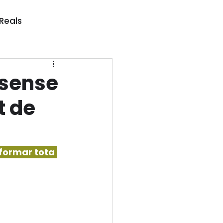
 Reals
 sense
t de
eformar tota 