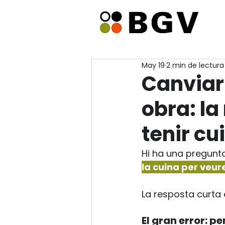
May 19
2 min de lectura
Canviar 
obra: la
tenir cu
Hi ha una pregunt
la cuina per veur
La resposta curta 
El gran error: p