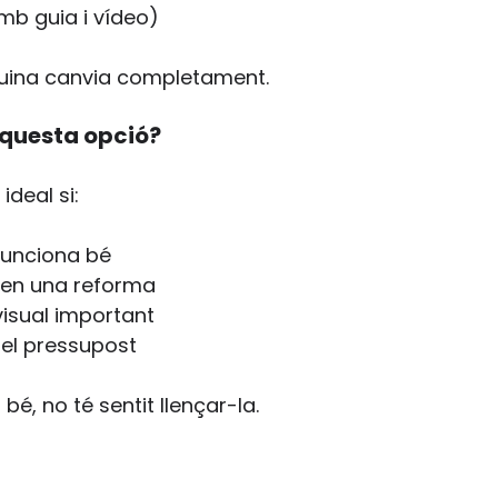
mb guia i vídeo)
a cuina canvia completament.
aquesta opció?
ideal si:
funciona bé
r en una reforma
visual important
 el pressupost
 bé, no té sentit llençar-la.