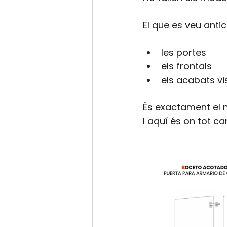
El que es veu antic
les portes
els frontals
els acabats vi
És exactament el 
I aquí és on tot ca