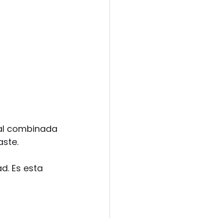
ral combinada 
aste.
d. Es esta 