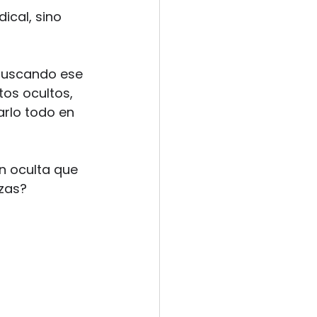
ical, sino 
 buscando ese 
os ocultos, 
arlo todo en 
n oculta que 
izas?