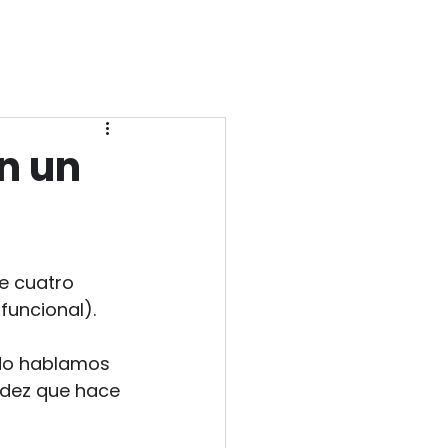
n un
e cuatro 
funcional).
 No hablamos 
lidez que hace 